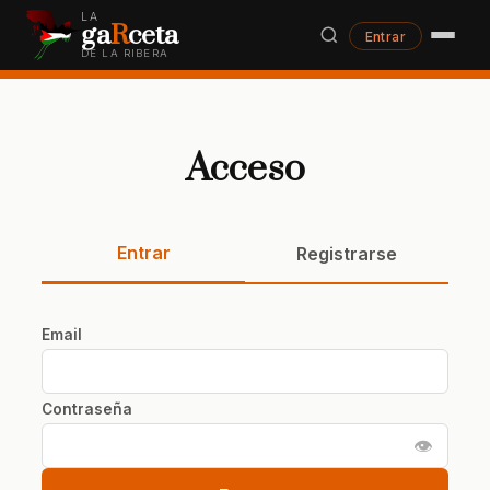
LA
ga
R
ceta
Entrar
DE LA RIBERA
Acceso
Entrar
Registrarse
Email
Contraseña
👁