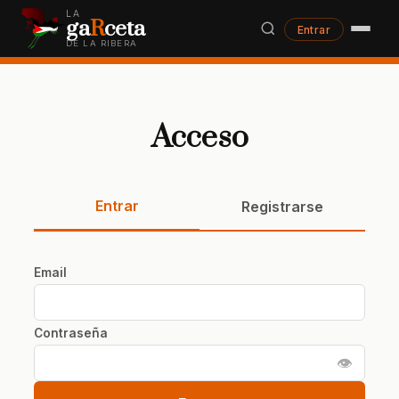
LA
ga
R
ceta
Entrar
DE LA RIBERA
Acceso
Entrar
Registrarse
Email
Contraseña
👁