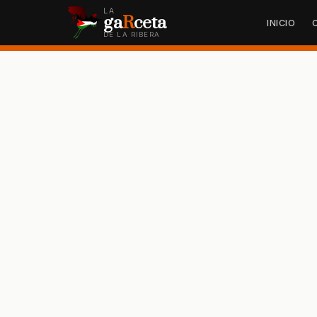
LA
ga
R
ceta
INICIO
DE LA RIBERA