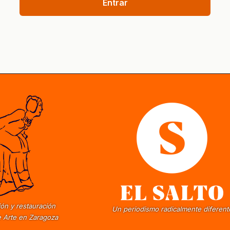
Entrar
ón y restauración
Un periodismo radicalmente diferent
 Arte en Zaragoza