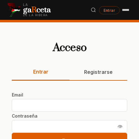
LA
ga
R
ceta
Entrar
DE LA RIBERA
Acceso
Entrar
Registrarse
Email
Contraseña
👁