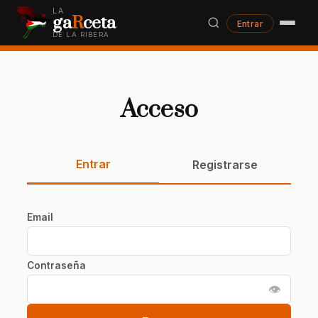
LA
ga
R
ceta
Entrar
DE LA RIBERA
Acceso
Entrar
Registrarse
Email
Contraseña
👁