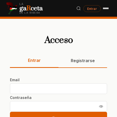
LA
ga
R
ceta
Entrar
DE LA RIBERA
Acceso
Entrar
Registrarse
Email
Contraseña
👁