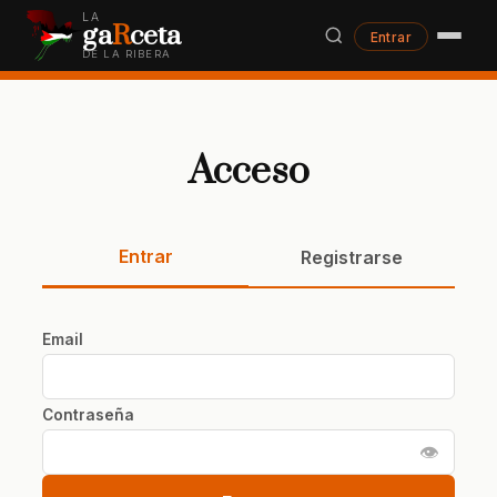
LA
ga
R
ceta
Entrar
DE LA RIBERA
Acceso
Entrar
Registrarse
Email
Contraseña
👁