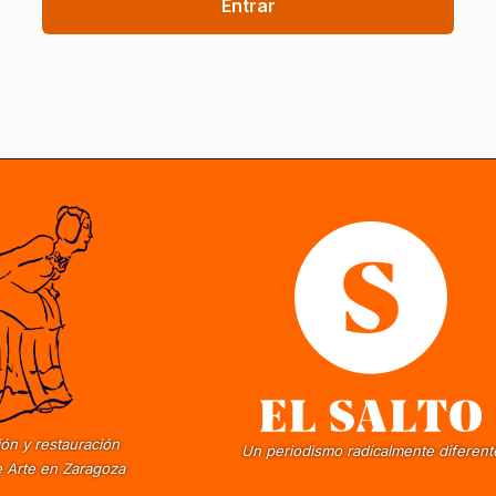
Entrar
ón y restauración
Un periodismo radicalmente diferent
 Arte en Zaragoza