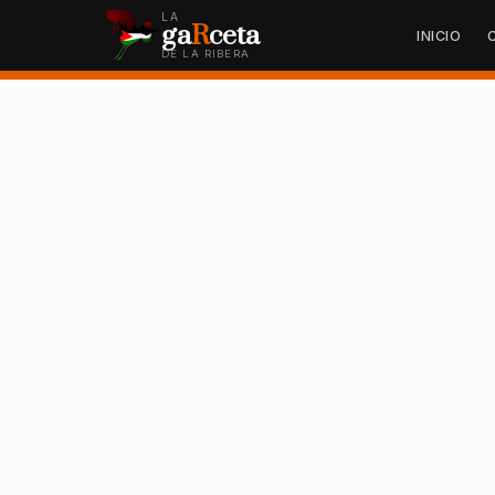
LA
ga
R
ceta
INICIO
DE LA RIBERA