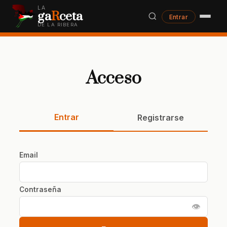
LA
ga
R
ceta
Entrar
DE LA RIBERA
Acceso
Entrar
Registrarse
Email
Contraseña
👁