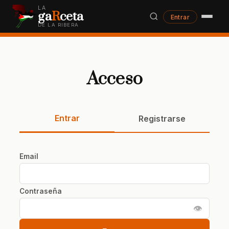
LA
ga
R
ceta
Entrar
DE LA RIBERA
Acceso
Entrar
Registrarse
Email
Contraseña
👁