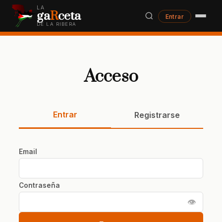
LA
ga
R
ceta
Entrar
DE LA RIBERA
Acceso
Entrar
Registrarse
Email
Contraseña
👁