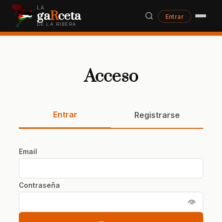
LA
ga
R
ceta
Entrar
DE LA RIBERA
Acceso
Entrar
Registrarse
Email
Contraseña
👁