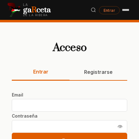
LA
ga
R
ceta
Entrar
DE LA RIBERA
Acceso
Entrar
Registrarse
Email
Contraseña
👁