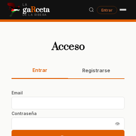
LA
ga
R
ceta
Entrar
DE LA RIBERA
Acceso
Entrar
Registrarse
Email
Contraseña
👁