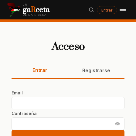
LA
ga
R
ceta
Entrar
DE LA RIBERA
Acceso
Entrar
Registrarse
Email
Contraseña
👁