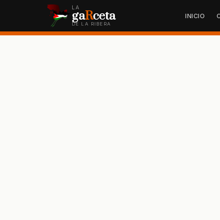
LA
ga
R
ceta
INICIO
DE LA RIBERA