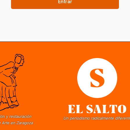
Entrar
ón y restauración
Un periodismo radicalmente diferent
 Arte en Zaragoza