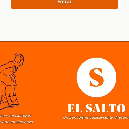
Entrar
ón y restauración
Un periodismo radicalmente diferent
 Arte en Zaragoza