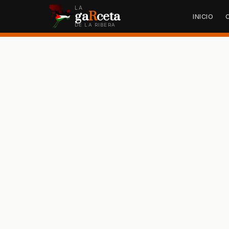
LA
ga
R
ceta
INICIO
DE LA RIBERA