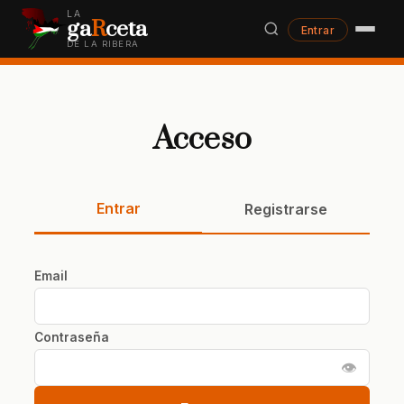
LA
ga
R
ceta
Entrar
DE LA RIBERA
Acceso
Entrar
Registrarse
Email
Contraseña
👁