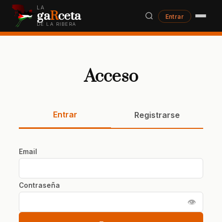
LA
ga
R
ceta
Entrar
DE LA RIBERA
Acceso
Entrar
Registrarse
Email
Contraseña
👁