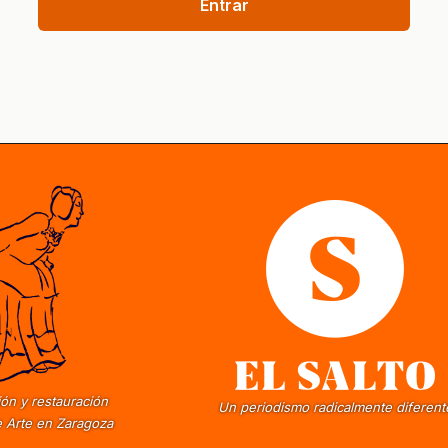
Entrar
ón y restauración
Un periodismo radicalmente diferent
 Arte en Zaragoza