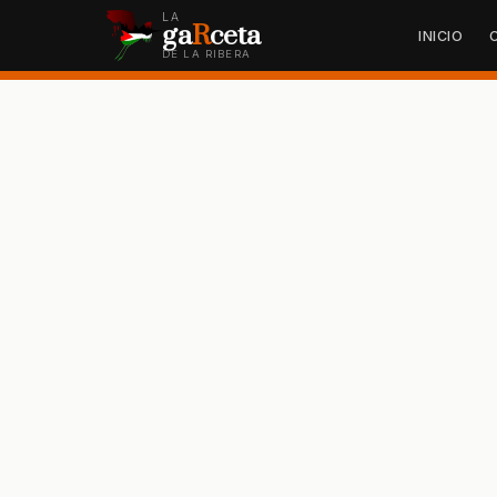
LA
ga
R
ceta
INICIO
DE LA RIBERA