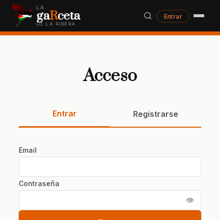
LA
ga
R
ceta
Entrar
DE LA RIBERA
Acceso
Entrar
Registrarse
Email
Contraseña
👁