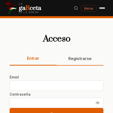
LA
ga
R
ceta
Entrar
DE LA RIBERA
Acceso
Entrar
Registrarse
Email
Contraseña
👁