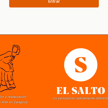
Entrar
ón y restauración
Un periodismo radicalmente diferent
 Arte en Zaragoza