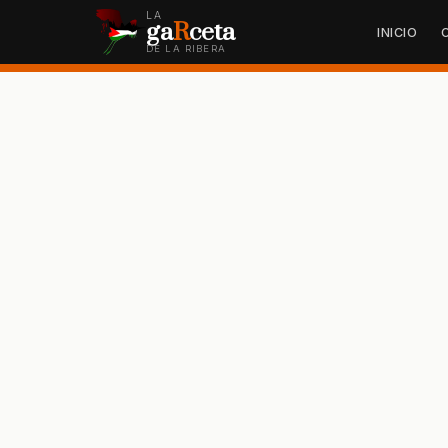
LA
ga
R
ceta
INICIO
DE LA RIBERA