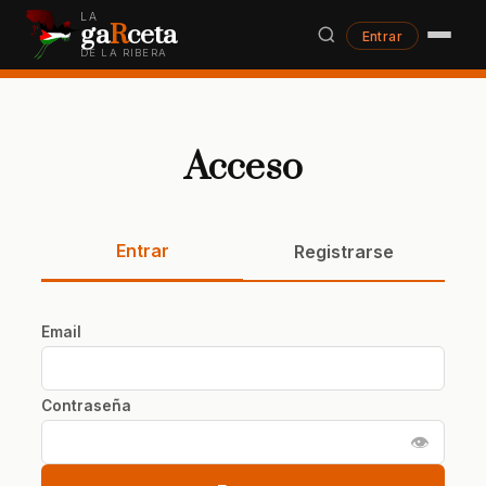
LA
ga
R
ceta
Entrar
DE LA RIBERA
Acceso
Entrar
Registrarse
Email
Contraseña
👁