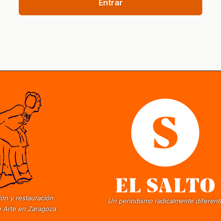
Entrar
ón y restauración
Un periodismo radicalmente diferent
 Arte en Zaragoza