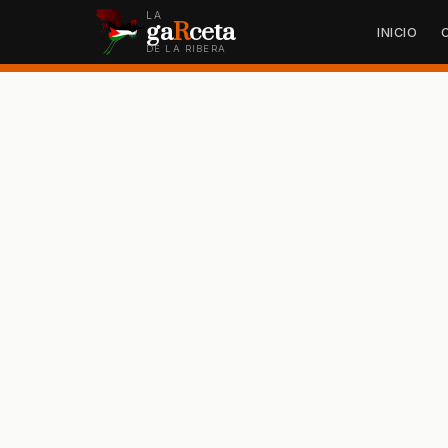
LA
ga
R
ceta
INICIO
DE LA RIBERA