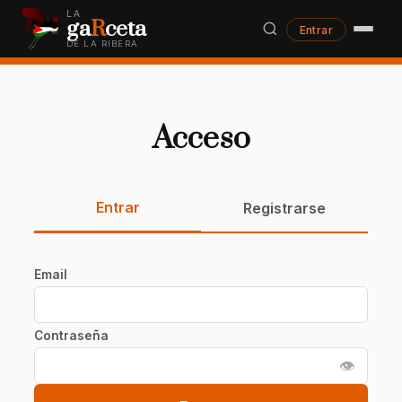
LA
ga
R
ceta
Entrar
DE LA RIBERA
Acceso
Entrar
Registrarse
Email
Contraseña
👁