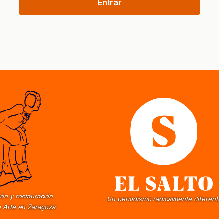
Entrar
ón y restauración
Un periodismo radicalmente diferent
 Arte en Zaragoza