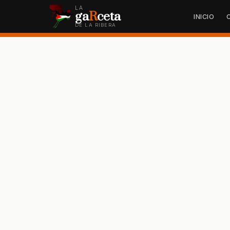
LA
ga
R
ceta
INICIO
DE LA RIBERA