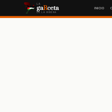
LA
ga
R
ceta
INICIO
DE LA RIBERA