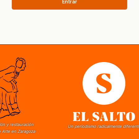
Entrar
ón y restauración
Un periodismo radicalmente diferent
 Arte en Zaragoza