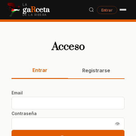
LA
ga
R
ceta
Entrar
DE LA RIBERA
Acceso
Entrar
Registrarse
Email
Contraseña
👁