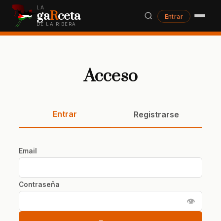
LA
ga
R
ceta
Entrar
DE LA RIBERA
Acceso
Entrar
Registrarse
Email
Contraseña
👁