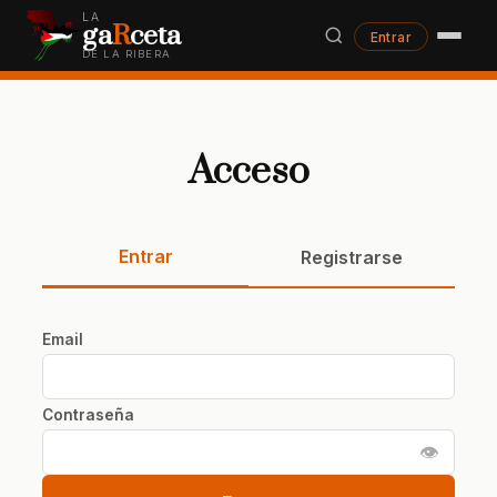
LA
ga
R
ceta
Entrar
DE LA RIBERA
Acceso
Entrar
Registrarse
Email
Contraseña
👁