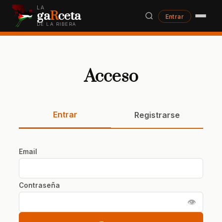
LA
ga
R
ceta
Entrar
DE LA RIBERA
Acceso
Entrar
Registrarse
Email
Contraseña
👁