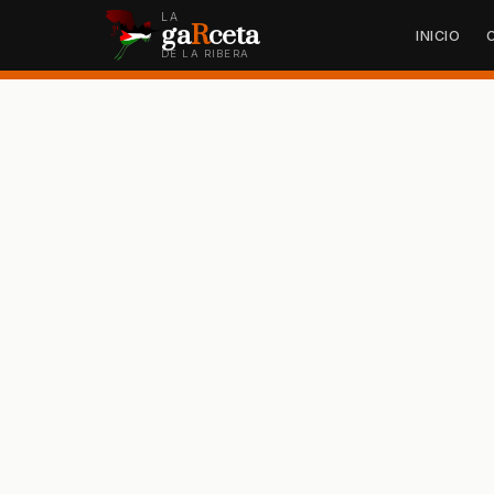
LA
ga
R
ceta
INICIO
DE LA RIBERA