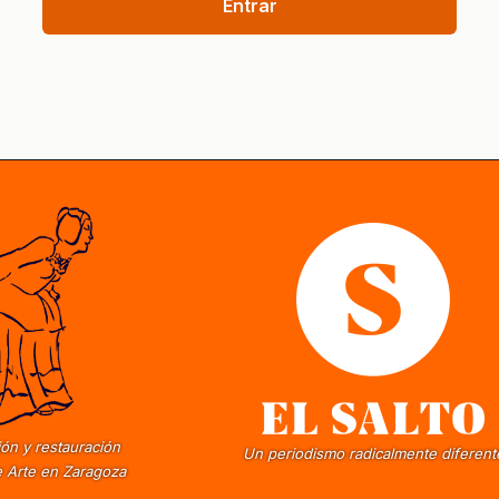
Entrar
ón y restauración
Un periodismo radicalmente diferent
 Arte en Zaragoza