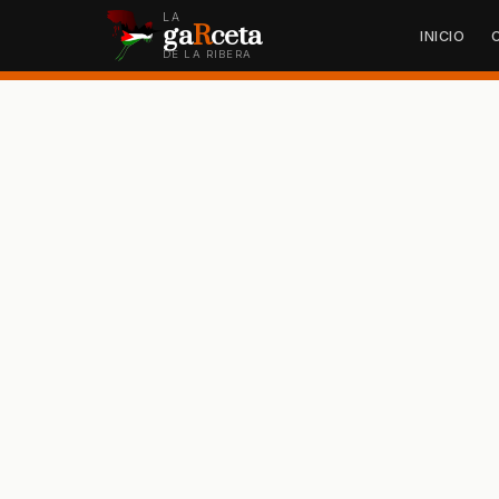
LA
ga
R
ceta
INICIO
DE LA RIBERA