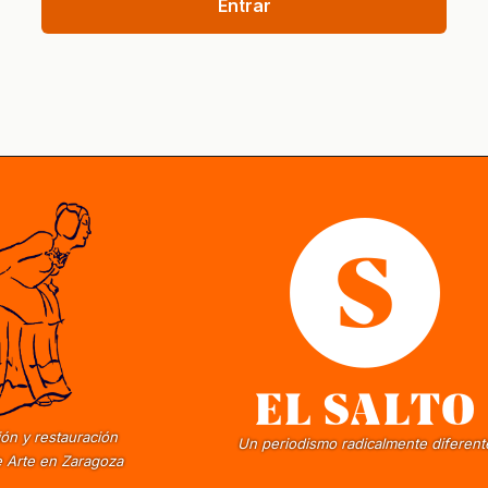
Entrar
ón y restauración
Un periodismo radicalmente diferent
 Arte en Zaragoza