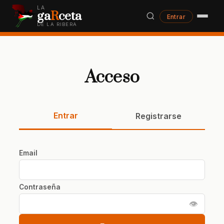
LA
ga
R
ceta
Entrar
DE LA RIBERA
Acceso
Entrar
Registrarse
Email
Contraseña
👁