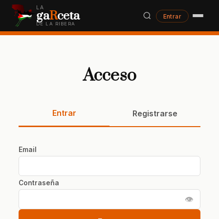
LA
ga
R
ceta
Entrar
DE LA RIBERA
Acceso
Entrar
Registrarse
Email
Contraseña
👁