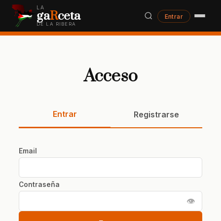
LA
ga
R
ceta
Entrar
DE LA RIBERA
Acceso
Entrar
Registrarse
Email
Contraseña
👁