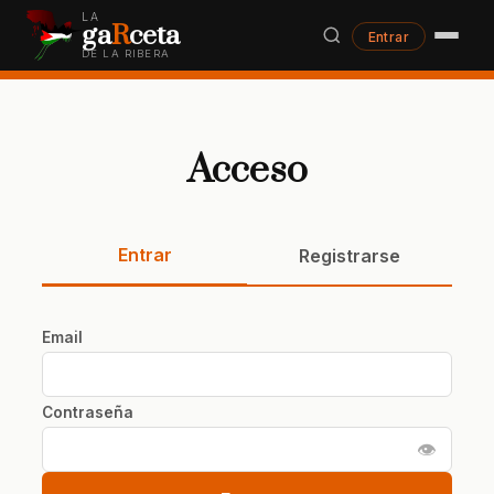
LA
ga
R
ceta
Entrar
DE LA RIBERA
Acceso
Entrar
Registrarse
Email
Contraseña
👁