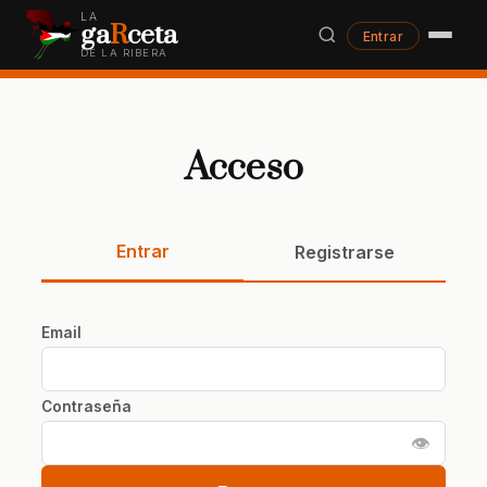
LA
ga
R
ceta
Entrar
DE LA RIBERA
Acceso
Entrar
Registrarse
Email
Contraseña
👁