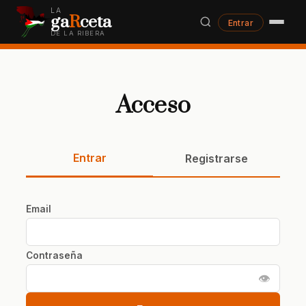
LA
ga
R
ceta
Entrar
DE LA RIBERA
Acceso
Entrar
Registrarse
Email
Contraseña
👁