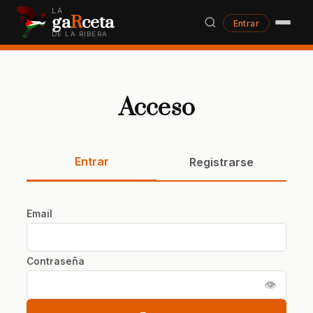
LA
ga
R
ceta
Entrar
DE LA RIBERA
Acceso
Entrar
Registrarse
Email
Contraseña
👁