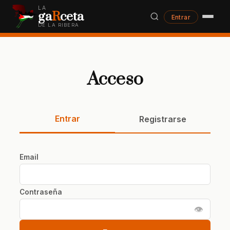
LA
ga
R
ceta
Entrar
DE LA RIBERA
Acceso
Entrar
Registrarse
Email
Contraseña
👁