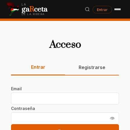
LA
ga
R
ceta
Entrar
DE LA RIBERA
Acceso
Entrar
Registrarse
Email
Contraseña
👁