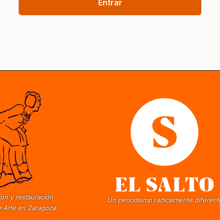
Entrar
ón y restauración
Un periodismo radicalmente diferent
 Arte en Zaragoza