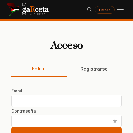
LA
ga
R
ceta
Entrar
DE LA RIBERA
Acceso
Entrar
Registrarse
Email
Contraseña
👁