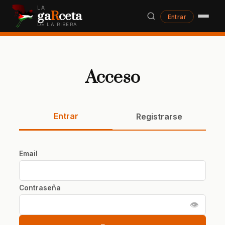
LA
ga
R
ceta
Entrar
DE LA RIBERA
Acceso
Entrar
Registrarse
Email
Contraseña
👁