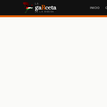
LA
ga
R
ceta
INICIO
DE LA RIBERA