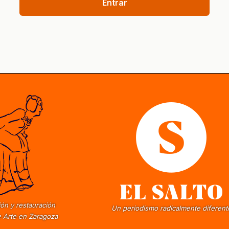
Entrar
ón y restauración
Un periodismo radicalmente diferent
 Arte en Zaragoza