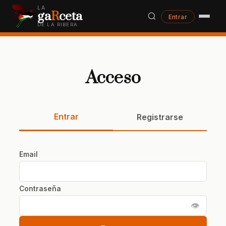
LA
ga
R
ceta
Entrar
DE LA RIBERA
Acceso
Entrar
Registrarse
Email
Contraseña
👁