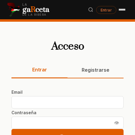
LA
ga
R
ceta
Entrar
DE LA RIBERA
Acceso
Entrar
Registrarse
Email
Contraseña
👁