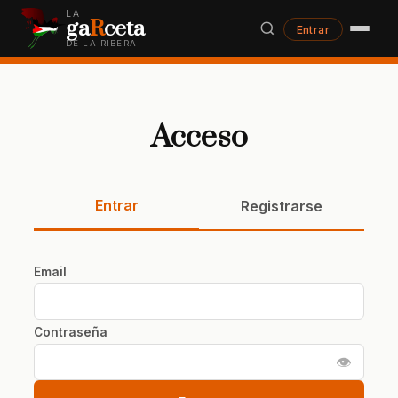
LA
ga
R
ceta
Entrar
DE LA RIBERA
Acceso
Entrar
Registrarse
Email
Contraseña
👁